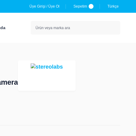
Üye Girişi
/
Üye Ol
Sepetim
Türkçe
zda
amera