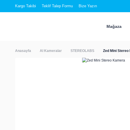
Kargo Takibi
Teklif Talep Formu
Bize Yazın
Mağaza
Anasayfa
AI Kameralar
STEREOLABS
Zed Mini Stere