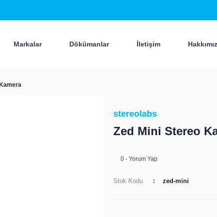
Markalar
Dökümanlar
İletişim
Hakkımı
o Kamera
stereolabs
Zed Mini Stereo K
0 - Yorum Yap
Stok Kodu
zed-mini