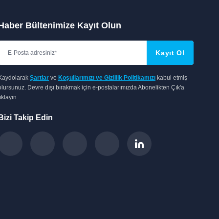
Haber Bültenimize Kayıt Olun
Kayıt Ol
Kaydolarak
Şartlar
ve
Koşullarımızı ve Gizlilik Politikamızı
kabul etmiş
olursunuz. Devre dışı bırakmak için e-postalarımızda Abonelikten Çık'a
tıklayın.
Bizi Takip Edin