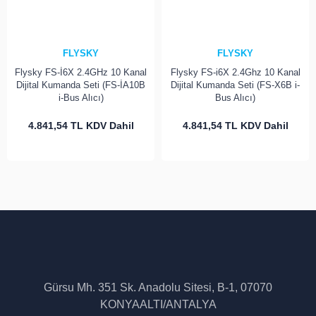
FLYSKY
FLYSKY
Flysky FS-İ6X 2.4GHz 10 Kanal
Flysky FS-i6X 2.4Ghz 10 Kanal
Dijital Kumanda Seti (FS-İA10B
Dijital Kumanda Seti (FS-X6B i-
i-Bus Alıcı)
Bus Alıcı)
4.841,54 TL
KDV Dahil
4.841,54 TL
KDV Dahil
Gürsu Mh. 351 Sk. Anadolu Sitesi, B-1, 07070
KONYAALTI/ANTALYA