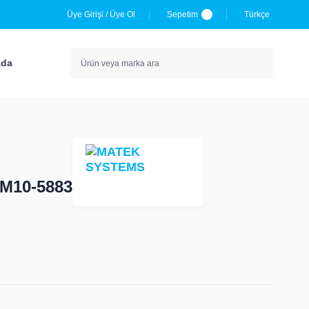
Üye Girişi
/
Üye Ol
Sepetim
Türkçe
zda
M10-5883