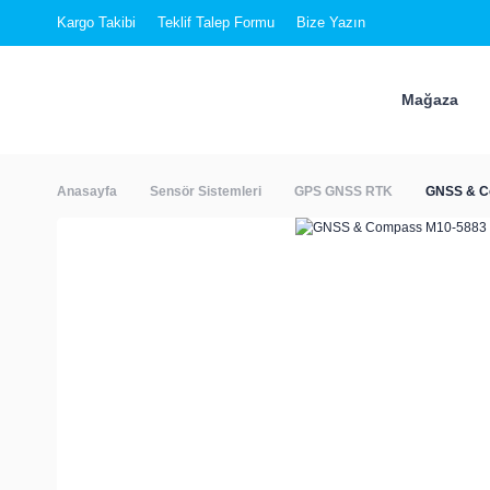
Kargo Takibi
Teklif Talep Formu
Bize Yazın
Mağaza
Anasayfa
Sensör Sistemleri
GPS GNSS RTK
GNSS & C