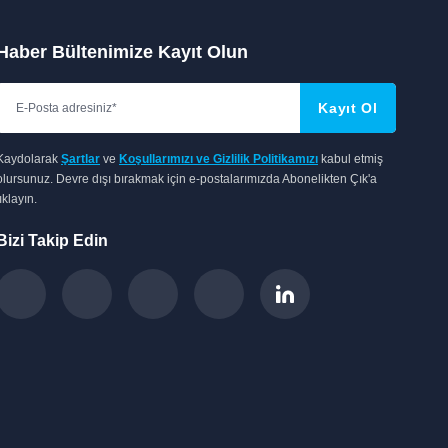
Haber Bültenimize Kayıt Olun
Kayıt Ol
Kaydolarak
Şartlar
ve
Koşullarımızı ve Gizlilik Politikamızı
kabul etmiş
olursunuz. Devre dışı bırakmak için e-postalarımızda Abonelikten Çık'a
tıklayın.
Bizi Takip Edin