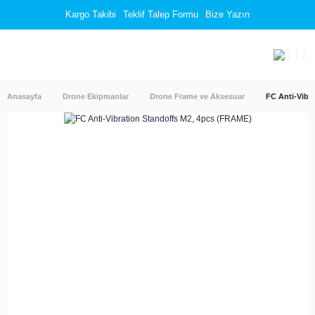
Kargo Takibi
Teklif Talep Formu
Bize Yazın
Anasayfa
Drone Ekipmanlar
Drone Frame ve Aksesuar
FC Anti-Vibr